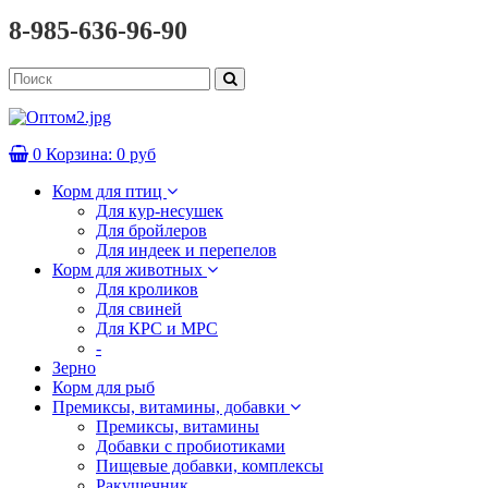
8-985-636-96-90
0
Корзина:
0 руб
Корм для птиц
Для кур-несушек
Для бройлеров
Для индеек и перепелов
Корм для животных
Для кроликов
Для свиней
Для КРС и МРС
-
Зерно
Корм для рыб
Премиксы, витамины, добавки
Премиксы, витамины
Добавки с пробиотиками
Пищевые добавки, комплексы
Ракушечник