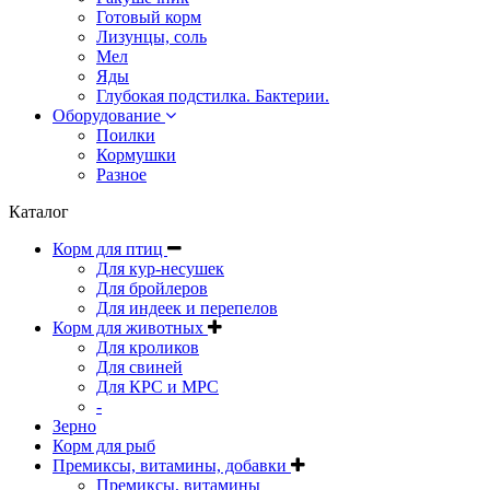
Готовый корм
Лизунцы, соль
Мел
Яды
Глубокая подстилка. Бактерии.
Оборудование
Поилки
Кормушки
Разное
Каталог
Корм для птиц
Для кур-несушек
Для бройлеров
Для индеек и перепелов
Корм для животных
Для кроликов
Для свиней
Для КРС и МРС
-
Зерно
Корм для рыб
Премиксы, витамины, добавки
Премиксы, витамины