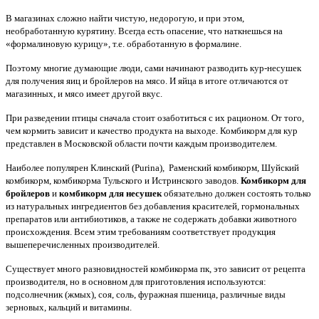
В магазинах сложно найти чистую, недорогую, и при этом,
необработанную курятину. Всегда есть опасение, что наткнешься на
«формалиновую курицу», т.е. обработанную в формалине.
Поэтому многие думающие люди, сами начинают разводить кур-несушек
для получения яиц и бройлеров на мясо. И яйца в итоге отличаются от
магазинных, и мясо имеет другой вкус.
При разведении птицы сначала стоит озаботиться с их рационом. От того,
чем кормить зависит и качество продукта на выходе. Комбикорм для кур
представлен в Московской области почти каждым производителем.
Наиболее популярен Клинский (Purina), Раменский комбикорм, Шуйский
комбикорм, комбикорма Тульского и Истринского заводов.
Комбикорм для
бройлеров
и
комбикорм для несушек
обязательно должен состоять только
из натуральных ингредиентов без добавления красителей, гормональных
препаратов или антибиотиков, а также не содержать добавки животного
происхождения. Всем этим требованиям соответствует продукция
вышеперечисленных производителей.
Существует много разновидностей комбикорма пк, это зависит от рецепта
производителя, но в основном для приготовления используются:
подсолнечник (жмых), соя, соль, фуражная пшеница, различные виды
зерновых, кальций и витамины.