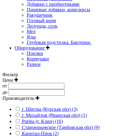
Добавки с пробиотиками
Пищевые добавки, комплексы
Ракушечник
Готовый корм
Лизунцы, соль
Мел
Яды
Глубокая подстилка. Бактерии.
Оборудование
Поилки
Кормушки
Разное
Фильтр
Цена
от
до
Производитель
г. Щигры (Курская обл) (3)
г. Михайлов (Рязанская обл) (1)
Purina (г. Клин) (16)
Староюрьевское (Тамбовская обл) (9)
Капитал-Прок (2)