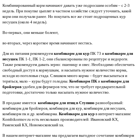
Комбинированный корм начинают давать уже подросшим особям – с 2-3
недель. При покупке цыплят в частном хозяйстве следует уточнить, какой
корм они получали ранее. Но покупать все же стоит подрощенных кур
несушек (около 4 недель).
Во-первых, они меньше болеют,
во-вторых, через короткое время начинают нестись.
Для их питания рекомендуем
комбикорм для кур
ПК 73 и
комбикорм для
несушек
ПК 1-1, ПК 1-2, они сбалансированы по рецептуре и недороги.
Также рекомендуем давать зерно: пшеницу и овес. Необходимо обеспечить
свободный доступ к кормушкам, и насыпать нужное количество корма,
исходя из поголовья стада. Слишком много корма – будет высыпаться и
теряться, мало – куры будут голодны.
Комбикорм ПК
и
комбикорм для
бройлеров
удобен для фермеров тем, что не требует предварительной
подготовки, достаточно только насыпать нужное количество.
В продаже имеется
комбикорм для птиц в Ступино
разнообразный:
комбикорм для бройлеров, комбикорм для кур, комбикорм для несушек,
комбикорм пк и др. комбикорма.
Комбикорм для кур
в интернет-магазине
Kombikormov.ru есть нескольких производителей: Ивановский КХ,
Раменский КХ, Новомосковский хк.
В нашем интернет-магазине мы предлагаем выгодное сочетание комбикорм