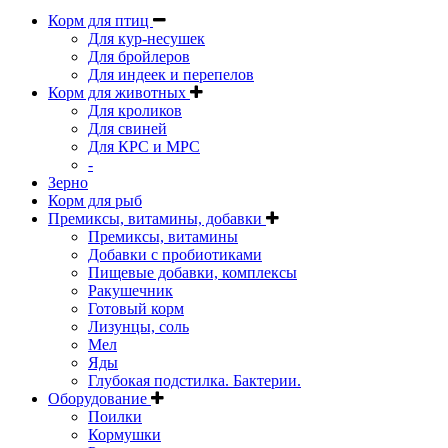
Корм для птиц
Для кур-несушек
Для бройлеров
Для индеек и перепелов
Корм для животных
Для кроликов
Для свиней
Для КРС и МРС
-
Зерно
Корм для рыб
Премиксы, витамины, добавки
Премиксы, витамины
Добавки с пробиотиками
Пищевые добавки, комплексы
Ракушечник
Готовый корм
Лизунцы, соль
Мел
Яды
Глубокая подстилка. Бактерии.
Оборудование
Поилки
Кормушки