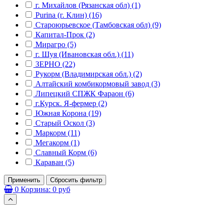
г. Михайлов (Рязанская обл) (1)
Purina (г. Клин) (16)
Староюрьевское (Тамбовская обл) (9)
Капитал-Прок (2)
Мирагро (5)
г. Шуя (Ивановская обл.) (11)
ЗЕРНО (22)
Рукорм (Владимирская обл.) (2)
Алтайский комбикормовый завод (3)
Липецкий СПЖК Фараон (6)
г.Курск. Я-фермер (2)
Южная Корона (19)
Старый Оскол (3)
Маркорм (11)
Мегакорм (1)
Славный Корм (6)
Караван (5)
Применить
Сбросить фильтр
0
Корзина:
0 руб