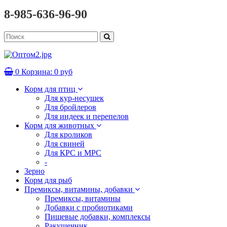
8-985-636-96-90
0
Корзина:
0 руб
Корм для птиц
Для кур-несушек
Для бройлеров
Для индеек и перепелов
Корм для животных
Для кроликов
Для свиней
Для КРС и МРС
-
Зерно
Корм для рыб
Премиксы, витамины, добавки
Премиксы, витамины
Добавки с пробиотиками
Пищевые добавки, комплексы
Ракушечник