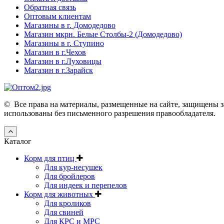
Обратная связь
Оптовым клиентам
Магазины в г. Домодедово
Магазин мкрн. Белые Столбы-2 (Домодедово)
Магазины в г. Ступино
Магазин в г.Чехов
Магазин в г.Луховицы
Магазин в г.Зарайск
©
Все права на материалы, размещенные на сайте, защищены з
использованы без письменного разрешения правообладателя.
Каталог
Корм для птиц
Для кур-несушек
Для бройлеров
Для индеек и перепелов
Корм для животных
Для кроликов
Для свиней
Для КРС и МРС