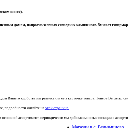
вском шоссе).
ушенным домом, напротив зеленых складских комплексов. 5мин от гипермар
для Вашего удобства мы разместили ее в карточке товара. Теперь Вы легко смо
ве, подробности читайте на
этой странице.
и основной ассортимент, периодически мы добавляем новые позиции в ассорт
Магазин в с. Вельяминово