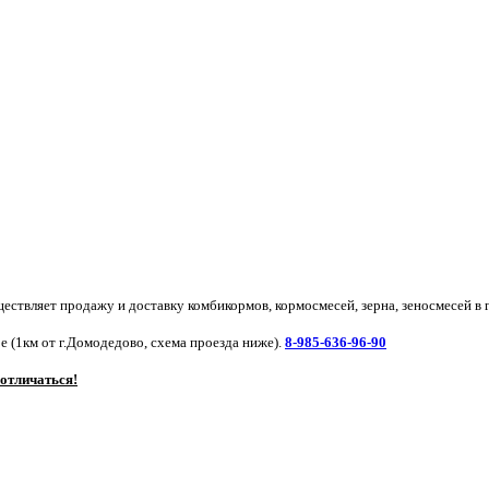
ствляет продажу и доставку комбикормов, кормосмесей, зерна, зеносмесей в 
ое (1км от г.Домодедово, схема проезда ниже).
8-985-636-96-90
 отличаться!