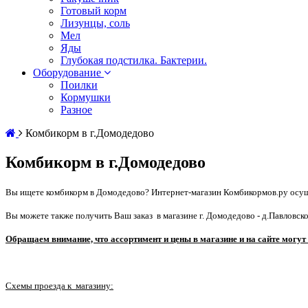
Готовый корм
Лизунцы, соль
Мел
Яды
Глубокая подстилка. Бактерии.
Оборудование
Поилки
Кормушки
Разное
Комбикорм в г.Домодедово
Комбикорм в г.Домодедово
Вы ищете комбикорм в Домодедово? Интернет-магазин Комбикормов.ру осуще
Вы можете также получить Ваш заказ
в магазине г. Домодедово - д.Павловск
Обращаем внимание, что ассортимент и цены в магазине и на сайте могут
Схемы проезда к магазину: