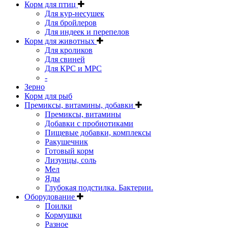
Корм для птиц
Для кур-несушек
Для бройлеров
Для индеек и перепелов
Корм для животных
Для кроликов
Для свиней
Для КРС и МРС
-
Зерно
Корм для рыб
Премиксы, витамины, добавки
Премиксы, витамины
Добавки с пробиотиками
Пищевые добавки, комплексы
Ракушечник
Готовый корм
Лизунцы, соль
Мел
Яды
Глубокая подстилка. Бактерии.
Оборудование
Поилки
Кормушки
Разное