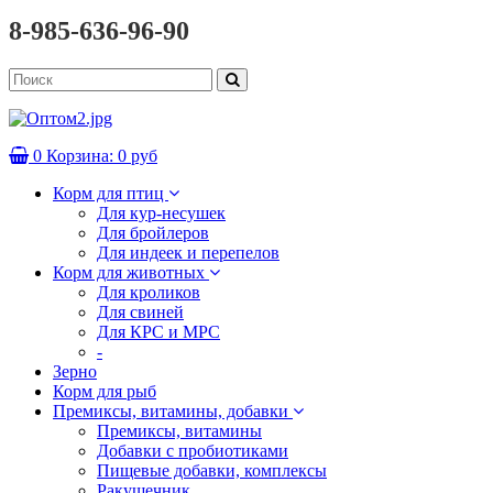
8-985-636-96-90
0
Корзина:
0 руб
Корм для птиц
Для кур-несушек
Для бройлеров
Для индеек и перепелов
Корм для животных
Для кроликов
Для свиней
Для КРС и МРС
-
Зерно
Корм для рыб
Премиксы, витамины, добавки
Премиксы, витамины
Добавки с пробиотиками
Пищевые добавки, комплексы
Ракушечник