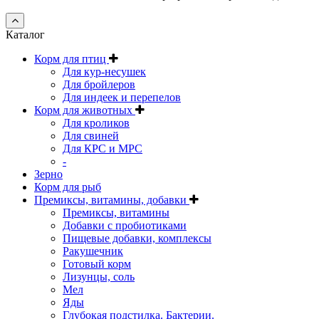
Каталог
Корм для птиц
Для кур-несушек
Для бройлеров
Для индеек и перепелов
Корм для животных
Для кроликов
Для свиней
Для КРС и МРС
-
Зерно
Корм для рыб
Премиксы, витамины, добавки
Премиксы, витамины
Добавки с пробиотиками
Пищевые добавки, комплексы
Ракушечник
Готовый корм
Лизунцы, соль
Мел
Яды
Глубокая подстилка. Бактерии.