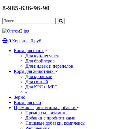
8-985-636-96-90
0
Корзина:
0 руб
Корм для птиц
Для кур-несушек
Для бройлеров
Для индеек и перепелов
Корм для животных
Для кроликов
Для свиней
Для КРС и МРС
-
Зерно
Корм для рыб
Премиксы, витамины, добавки
Премиксы, витамины
Добавки с пробиотиками
Пищевые добавки, комплексы
Ракушечник