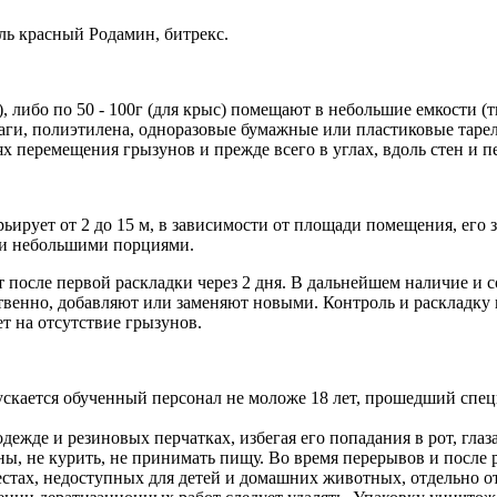
ль красный Родамин, битрекс.
, либо по 50 - 100г (для крыс) помещают в небольшие емкости (
аги, полиэтилена, одноразовые бумажные или пластиковые таре
перемещения грызунов и прежде всего в углах, вдоль стен и пе
ьирует от 2 до 15 м, в зависимости от площади помещения, его 
 и небольшими порциями.
после первой раскладки через 2 дня. В дальнейшем наличие и с
твенно, добавляют или заменяют новыми. Контроль и раскладку 
т на отсутствие грызунов.
пускается обученный персонал не моложе 18 лет, прошедший сп
ежде и резиновых перчатках, избегая его попадания в рот, глаза
ы, не курить, не принимать пищу. Во время перерывов и после 
естах, недоступных для детей и домашних животных, отдельно 