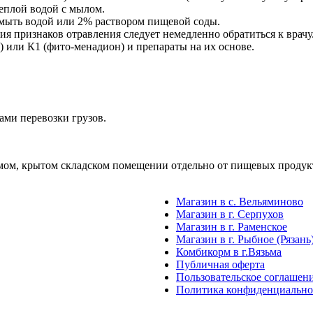
еплой водой с мылом.
ромыть водой или 2% раствором пищевой соды.
ия признаков отравления следует немедленно обратиться к врачу
) или К1 (фито-менадион) и препараты на их основе.
ами перевозки грузов.
емом, крытом складском помещении отдельно от пищевых продук
Магазин в с. Вельяминово
Магазин в г. Серпухов
Магазин в г. Раменское
Магазин в г. Рыбное (Рязань
Комбикорм в г.Вязьма
Публичная оферта
Пользовательское соглашен
Политика конфиденциально