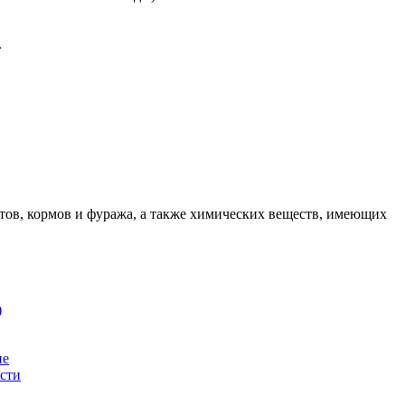
.
тов, кормов и фуража, а также химических веществ, имеющих
)
ие
сти