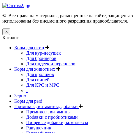
©
Все права на материалы, размещенные на сайте, защищены з
использованы без письменного разрешения правообладателя.
Каталог
Корм для птиц
Для кур-несушек
Для бройлеров
Для индеек и перепелов
Корм для животных
Для кроликов
Для свиней
Для КРС и МРС
-
Зерно
Корм для рыб
Премиксы, витамины, добавки
Премиксы, витамины
Добавки с пробиотиками
Пищевые добавки, комплексы
Ракушечник