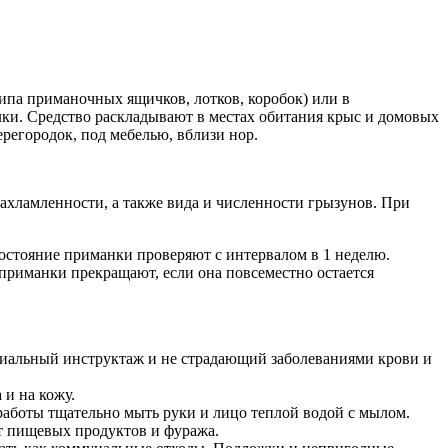
типа приманочных ящичков, лотков, коробок) или в
лки. Средство раскладывают в местах обитания крыс и домовых
регородок, под мебелью, вблизи нор.
захламленности, а также вида и численности грызунов. При
остояние приманки проверяют с интервалом в 1 неделю.
приманки прекращают, если она повсеместно остается
ециальный инструктаж и не страдающий заболеваниями крови и
 и на кожу.
работы тщательно мыть руки и лицо теплой водой с мылом.
от пищевых продуктов и фуража.