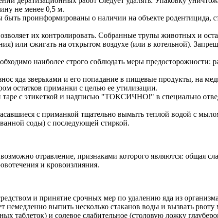
ении дератизационных работ следует удалять. Упаковку уничто
ину не менее 0,5 м.
ы быть проинформированы о наличии на объекте родентицида, с
позволяет их контролировать. Собранные трупы животных и оста
ения) или сжигать на открытом воздухе (или в котельной). Запр
еобходимо наиболее строго соблюдать меры предосторожности: 
нос яда зверьками и его попадание в пищевые продукты, на ме
ом остатков приманки с целью ее утилизации.
й таре с этикеткой и надписью "ТОКСИЧНО!" в специально отве
икасавшиеся с приманкой тщательно вымыть теплой водой с мыло
ованной соды) с последующей стиркой.
озможно отравление, признаками которого являются: общая слаб
ровотечения и кровоизлияния.
средством и принятие срочных мер по удалению яда из организм
т немедленно выпить несколько стаканов воды и вызвать рвоту 
ных таблеток) и солевое слабительное (столовую ложку глауберо