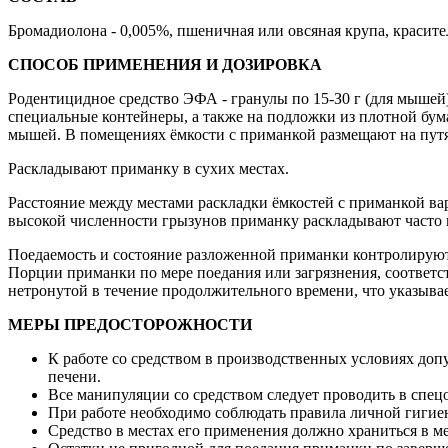
Бромадиолона - 0,005%, пшеничная или овсяная крупа, красите
СПОСОБ ПРИМЕНЕНИЯ И ДОЗИРОВКА
Родентицидное средство ЭФА - гранулы по 15-З0 г (для мышей)
специальные контейнеры, а также на подложки из плотной бум
мышей. В помещениях ёмкости с приманкой размещают на путях 
Раскладывают приманку в сухих местах.
Расстояние между местами раскладки ёмкостей с приманкой вар
высокой численности грызунов приманку раскладывают часто
Поедаемость и состояние разложенной приманки контролируют 
Порции приманки по мере поедания или загрязнения, соответс
нетронутой в течение продолжительного времени, что указывае
МЕРЫ ПРЕДОСТОРОЖНОСТИ
К работе со средством в производственных условиях до
печени.
Все манипуляции со средством следует проводить в спецод
При работе необходимо соблюдать правила личной гигиен
Средство в местах его применения должно храниться в м