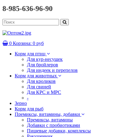
8-985-636-96-90
0
Корзина:
0 руб
Корм для птиц
Для кур-несушек
Для бройлеров
Для индеек и перепелов
Корм для животных
Для кроликов
Для свиней
Для КРС и МРС
-
Зерно
Корм для рыб
Премиксы, витамины, добавки
Премиксы, витамины
Добавки с пробиотиками
Пищевые добавки, комплексы
Ракушечник