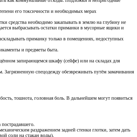
жать как коммунальные отходы. Подложки и непригодные
тепени его токсичности и необходимых мерах
тки средства необходимо закапывать в землю на глубину не
ещается выбрасывать остатки приманки в мусорные ящики и
раскладывать приманку только в помещениях, недоступных
дикаменты и предметы быта.
дённом запирающемся шкафу (сейфе) или на складах для
м. Загрязненную спецодежду обезвреживать путём замачивания
ость, тошнота, головная боль. В дальнейшем могут появиться
а пострадавшего.
механическим раздражением задней стенки глотки, затем дать
вой соли на стакан воды).