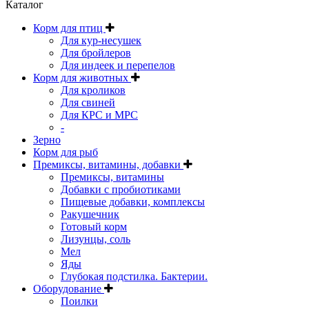
Каталог
Корм для птиц
Для кур-несушек
Для бройлеров
Для индеек и перепелов
Корм для животных
Для кроликов
Для свиней
Для КРС и МРС
-
Зерно
Корм для рыб
Премиксы, витамины, добавки
Премиксы, витамины
Добавки с пробиотиками
Пищевые добавки, комплексы
Ракушечник
Готовый корм
Лизунцы, соль
Мел
Яды
Глубокая подстилка. Бактерии.
Оборудование
Поилки