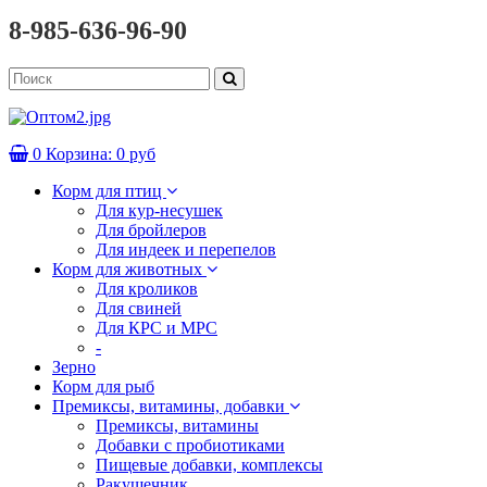
8-985-636-96-90
0
Корзина:
0 руб
Корм для птиц
Для кур-несушек
Для бройлеров
Для индеек и перепелов
Корм для животных
Для кроликов
Для свиней
Для КРС и МРС
-
Зерно
Корм для рыб
Премиксы, витамины, добавки
Премиксы, витамины
Добавки с пробиотиками
Пищевые добавки, комплексы
Ракушечник