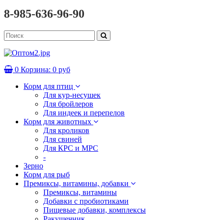
8-985-636-96-90
0
Корзина:
0 руб
Корм для птиц
Для кур-несушек
Для бройлеров
Для индеек и перепелов
Корм для животных
Для кроликов
Для свиней
Для КРС и МРС
-
Зерно
Корм для рыб
Премиксы, витамины, добавки
Премиксы, витамины
Добавки с пробиотиками
Пищевые добавки, комплексы
Ракушечник