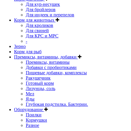
Для кур-несушек
Для бройлеров
Для индеек и перепелов
Корм для животных
Для кроликов
Для свиней
Для КРС и МРС
-
Зерно
Корм для рыб
Премиксы, витамины, добавки
Премиксы, витамины
Добавки с пробиотиками
Пищевые добавки, комплексы
Ракушечник
Готовый корм
Лизунцы, соль
Мел
Яды
Глубокая подстилка. Бактерии.
Оборудование
Поилки
Кормушки
Разное