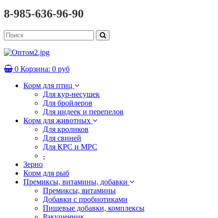
8-985-636-96-90
0
Корзина:
0 руб
Корм для птиц
Для кур-несушек
Для бройлеров
Для индеек и перепелов
Корм для животных
Для кроликов
Для свиней
Для КРС и МРС
-
Зерно
Корм для рыб
Премиксы, витамины, добавки
Премиксы, витамины
Добавки с пробиотиками
Пищевые добавки, комплексы
Ракушечник