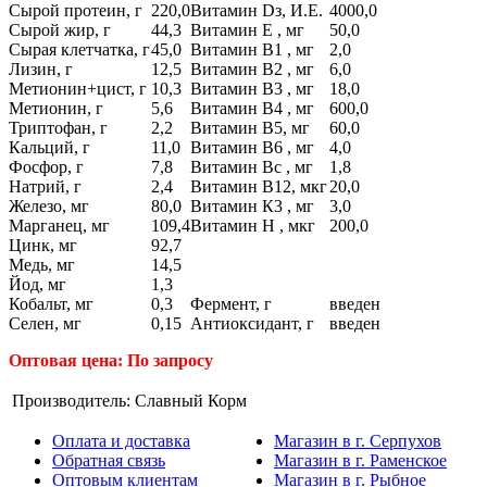
Сырой протеин, г
220,0
Витамин Dз, И.Е.
4000,0
Сырой жир, г
44,3
Витамин Е , мг
50,0
Сырая клетчатка, г
45,0
Витамин В1 , мг
2,0
Лизин, г
12,5
Витамин В2 , мг
6,0
Метионин+цист, г
10,3
Витамин В3 , мг
18,0
Метионин, г
5,6
Витамин В4 , мг
600,0
Триптофан, г
2,2
Витамин В5, мг
60,0
Кальций, г
11,0
Витамин В6 , мг
4,0
Фосфор, г
7,8
Витамин Вс , мг
1,8
Натрий, г
2,4
Витамин В12, мкг
20,0
Железо, мг
80,0
Витамин К3 , мг
3,0
Марганец, мг
109,4
Витамин Н , мкг
200,0
Цинк, мг
92,7
Медь, мг
14,5
Йод, мг
1,3
Кобальт, мг
0,3
Фермент, г
введен
Селен, мг
0,15
Антиоксидант, г
введен
Оптовая цена: По запросу
Производитель:
Славный Корм
Оплата и доставка
Магазин в г. Серпухов
Обратная связь
Магазин в г. Раменское
Оптовым клиентам
Магазин в г. Рыбное