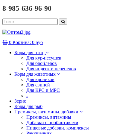
8-985-636-96-90
0
Корзина:
0 руб
Корм для птиц
Для кур-несушек
Для бройлеров
Для индеек и перепелов
Корм для животных
Для кроликов
Для свиней
Для КРС и МРС
-
Зерно
Корм для рыб
Премиксы, витамины, добавки
Премиксы, витамины
Добавки с пробиотиками
Пищевые добавки, комплексы
Ракушечник