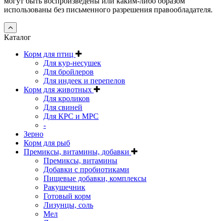
могут быть воспроизведены или каким-либо образом
использованы без письменного разрешения правообладателя.
Каталог
Корм для птиц
Для кур-несушек
Для бройлеров
Для индеек и перепелов
Корм для животных
Для кроликов
Для свиней
Для КРС и МРС
-
Зерно
Корм для рыб
Премиксы, витамины, добавки
Премиксы, витамины
Добавки с пробиотиками
Пищевые добавки, комплексы
Ракушечник
Готовый корм
Лизунцы, соль
Мел