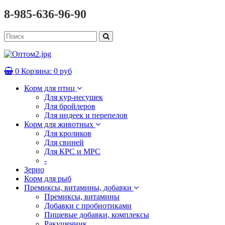
8-985-636-96-90
0
Корзина:
0 руб
Корм для птиц
Для кур-несушек
Для бройлеров
Для индеек и перепелов
Корм для животных
Для кроликов
Для свиней
Для КРС и МРС
-
Зерно
Корм для рыб
Премиксы, витамины, добавки
Премиксы, витамины
Добавки с пробиотиками
Пищевые добавки, комплексы
Ракушечник