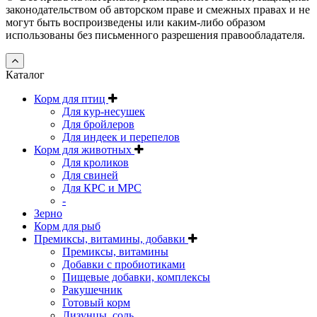
законодательством об авторском праве и смежных правах и не
могут быть воспроизведены или каким-либо образом
использованы без письменного разрешения правообладателя.
Каталог
Корм для птиц
Для кур-несушек
Для бройлеров
Для индеек и перепелов
Корм для животных
Для кроликов
Для свиней
Для КРС и МРС
-
Зерно
Корм для рыб
Премиксы, витамины, добавки
Премиксы, витамины
Добавки с пробиотиками
Пищевые добавки, комплексы
Ракушечник
Готовый корм
Лизунцы, соль