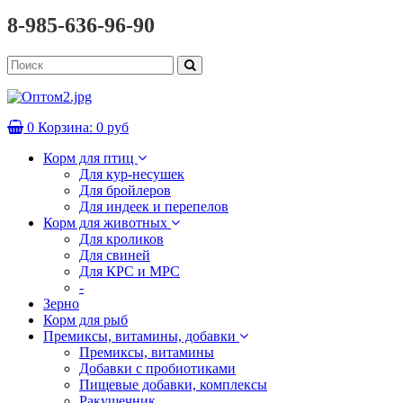
8-985-636-96-90
0
Корзина:
0 руб
Корм для птиц
Для кур-несушек
Для бройлеров
Для индеек и перепелов
Корм для животных
Для кроликов
Для свиней
Для КРС и МРС
-
Зерно
Корм для рыб
Премиксы, витамины, добавки
Премиксы, витамины
Добавки с пробиотиками
Пищевые добавки, комплексы
Ракушечник