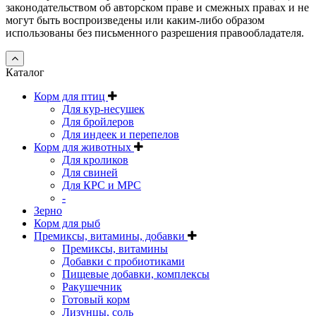
законодательством об авторском праве и смежных правах и не
могут быть воспроизведены или каким-либо образом
использованы без письменного разрешения правообладателя.
Каталог
Корм для птиц
Для кур-несушек
Для бройлеров
Для индеек и перепелов
Корм для животных
Для кроликов
Для свиней
Для КРС и МРС
-
Зерно
Корм для рыб
Премиксы, витамины, добавки
Премиксы, витамины
Добавки с пробиотиками
Пищевые добавки, комплексы
Ракушечник
Готовый корм
Лизунцы, соль