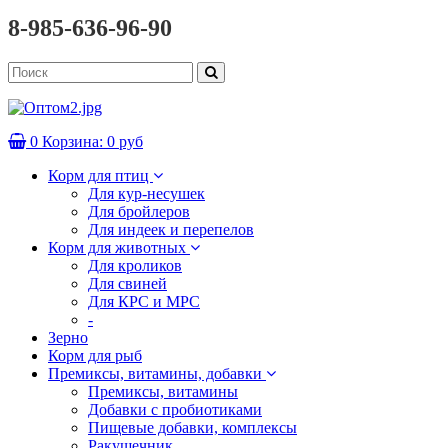
8-985-636-96-90
0
Корзина:
0 руб
Корм для птиц
Для кур-несушек
Для бройлеров
Для индеек и перепелов
Корм для животных
Для кроликов
Для свиней
Для КРС и МРС
-
Зерно
Корм для рыб
Премиксы, витамины, добавки
Премиксы, витамины
Добавки с пробиотиками
Пищевые добавки, комплексы
Ракушечник