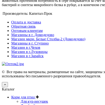
животных протеином потребность в сере покрывается за счет 
бактерий и синтеза микробного белка в рубце, а в конечном с
Производитель:
Капитал-Прок
Оплата и доставка
Обратная связь
Оптовым клиентам
Магазины в г. Домодедово
Магазин мкрн. Белые Столбы-2 (Домодедово)
Магазины в г. Ступино
Магазин в г.Чехов
Магазин в г.Луховицы
Магазин в г.Зарайск
©
Все права на материалы, размещенные на сайте, защищены з
использованы без письменного разрешения правообладателя.
Каталог
Корм для птиц
Для кур-несушек