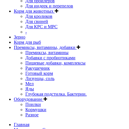
Для бройлеров
Для индеек и перепелов
Корм для животных
Для кроликов
Для свиней
Для КРС и МРС
-
Зерно
Корм для рыб
Премиксы, витамины, добавки
Премиксы, витамины
Добавки с пробиотиками
Пищевые добавки, комплексы
Ракушечник
Готовый корм
Лизунцы, соль
Мел
Яды
Глубокая подстилка. Бактерии.
Оборудование
Поилки
Кормушки
Разное
Главная