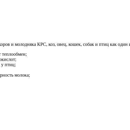
коров и молодняка КРС, коз, овец, кошек, собак и птиц как оди
т теплообмен;
окислот;
 у птиц;
рность молока;