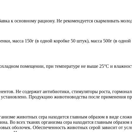
обавка к основному рациону. Не рекомендуется скармливать моло
ки, масса 150г (в одной коробке 50 штук), масса 500г (в одной 
охладном помещении, при температуре не выше 25°С и влажности
нентов. Не содержит антибиотики, стимуляторы роста, гормон
 установлено. Продукцию животноводства после применения пр
ганизме животных сера находится главным образом в виде слож
ина. Во всех тканях организма сера находится главным образом
роговых оболочек. Обеспеченность животных серой зависит от у