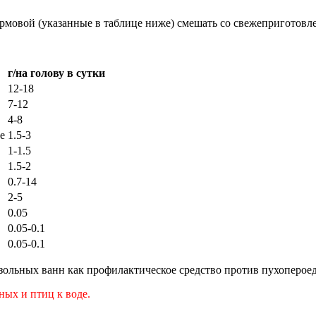
рмовой (указанные в таблице ниже) смешать со свежеприготовл
г/на голову в сутки
12-18
7-12
4-8
е
1.5-3
1-1.5
1.5-2
0.7-14
2-5
0.05
0.05-0.1
0.05-0.1
ольных ванн как профилактическое средство против пухопероедов
ых и птиц к воде.