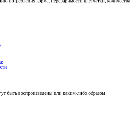
нию потребления корма, переваримости клетчатки, количества
)
ие
сти
огут быть воспроизведены или каким-либо образом