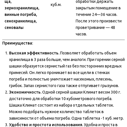
ща,
обработки держать
куб.м.
зернохранилища,
закрытым помещение в
винные погреба,
течение 24—36 часов.
сенохранилища,
После этого произвести
сеновалы
проветривание — 48
часов.
Преимущества:
Высокая эффективность.
Позволяет обработать объем
хранилища в 3 раза больше, чем аналоги. При горении серной
шашки образуется сернистый газ без посторонних вредных
примесей. Он легко проникает во все щели в стенках
погреба и полностью уничтожает насекомых, плесень,
грибок. Запах сернистого газа также отпугивает грызунов.
Экономичность.
Одной серной шашки Климат весом 300 г.
достаточно для обработки 10 кубометрового погреба.
Шашка Климат состоит из набора отдельных таблеток.
Можно подобрать нужное количество таблеток в
зависимости от объема погреба. Одна таблетка -1 куб. метр.
Удобство и простота использования.
Удобна и проста в