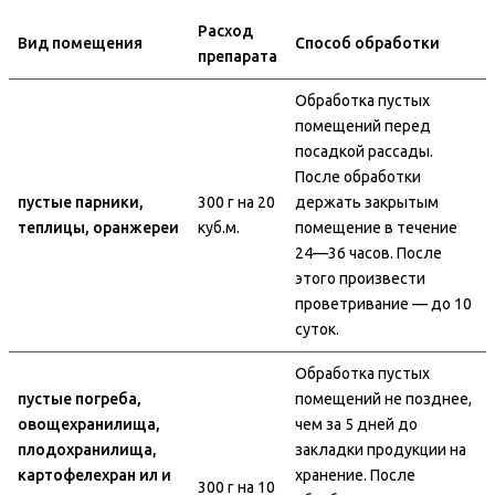
Расход
Вид помещения
Способ обработки
препарата
Обработка пустых
помещений перед
посадкой рассады.
После обработки
пустые парники,
300 г на 20
держать закрытым
теплицы, оранжереи
куб.м.
помещение в течение
24—36 часов. После
этого произвести
проветривание — до 10
суток.
Обработка пустых
пустые погреба,
помещений не позднее,
овощехранилища,
чем за 5 дней до
плодохранилища,
закладки продукции на
картофелехран ил и
хранение. После
300 г на 10