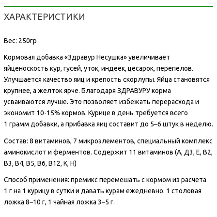
ХАРАКТЕРИСТИКИ
Вес: 250гр
Кормовая добавка «Здравур Несушка» увеличивает
яйценоскость кур, гусей, уток, индеек, цесарок, перепелов.
Улучшается качество яиц и крепость скорлупы. Яйца становятся
крупнее, а желток ярче. Благодаря ЗДРАВУРУ корма
усваиваются лучше. Это позволяет избежать перерасхода и
экономит 10-15% кормов. Курице в день требуется всего
1 грамм добавки, а прибавка яиц составит до 5–6 штук в неделю.
Состав: 8 витаминов, 7 микроэлементов, специальный комплекс
аминокислот и ферментов. Содержит 11 витаминов (А, Д3, Е, В2,
В3, В4, В5, В6, В12, К, Н)
Способ применения: премикс перемешать с кормом из расчета
1 г на 1 курицу в сутки и давать курам ежедневно. 1 столовая
ложка 8–10 г, 1 чайная ложка 3–5 г.